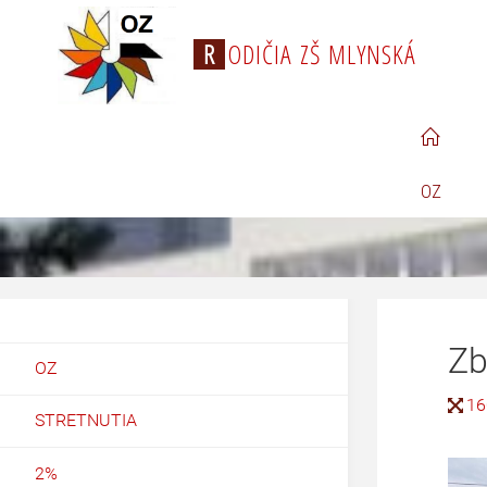
R
O
D
I
Č
I
A
Z
Š
M
L
Y
N
S
K
Á
OZ
Zb
OZ
16
STRETNUTIA
2%